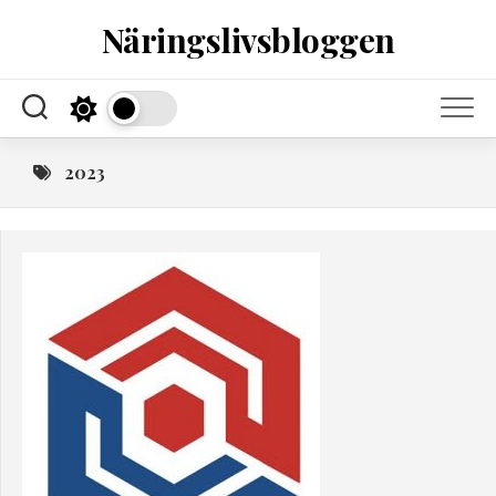
Skip
Näringslivsbloggen
to
content
2023