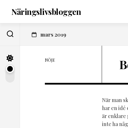
Skip
to
Näringslivsbloggen
content
mars 2019
B
NÖJE
När man sk
har en idé 
är enklare
inte ha nå