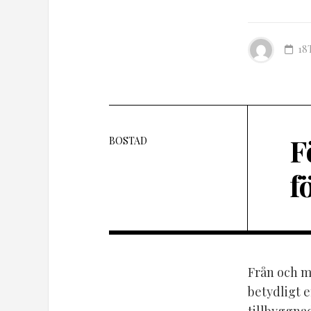
18
F
BOSTAD
f
Från och me
betydligt 