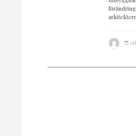
tillbyggnad
förändringa
arkitektern
14