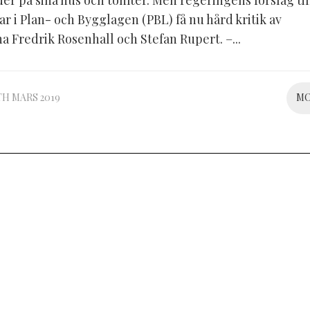
er på sina hus och tomter. Men regeringens förslag til
r i Plan- och Bygglagen (PBL) få nu hård kritik av
a Fredrik Rosenhall och Stefan Rupert. –...
TH MARS 2019
M