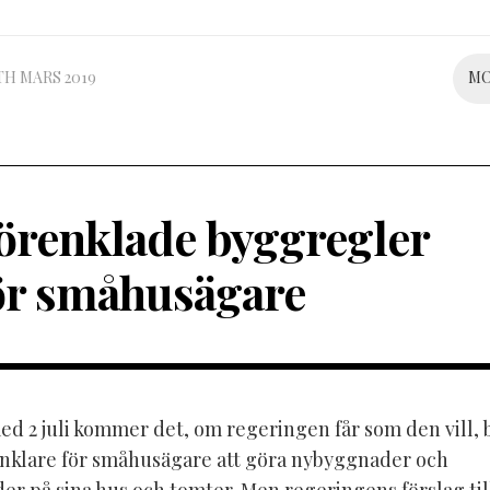
TH MARS 2019
M
örenklade byggregler
ör småhusägare
d 2 juli kommer det, om regeringen får som den vill, b
enklare för småhusägare att göra nybyggnader och