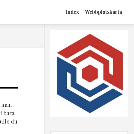
Index
Webbplatskarta
m man
t bara
ulle du