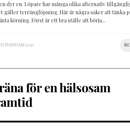
en dyr en. Löpare har många olika alternativ tillgängli
 gäller terränglöpning. Här är några saker att tänka p
sta körning. Först är ett bra ställe att börja...
TH FEBRUARI 2020
M
räna för en hälsosam
ramtid