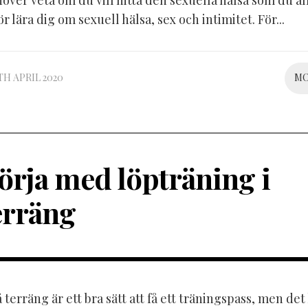
ver veta om du vill hitta den sexuella hälsa som du all
ör lära dig om sexuell hälsa, sex och intimitet. För...
TH APRIL 2020
M
örja med löpträning i
erräng
terräng är ett bra sätt att få ett träningspass, men det