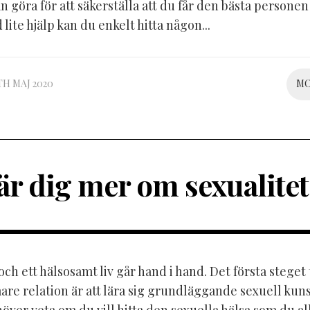
n göra för att säkerställa att du får den bästa personen
 lite hjälp kan du enkelt hitta någon...
TH MAJ 2020
M
är dig mer om sexualitet
och ett hälsosamt liv går hand i hand. Det första steget 
re relation är att lära sig grundläggande sexuell kun