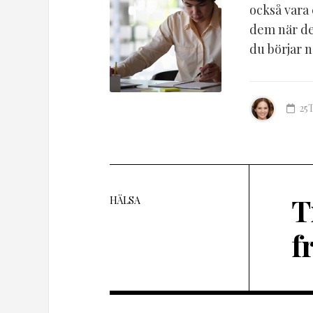
också vara 
dem när det
du börjar nä
25
T
HÄLSA
f