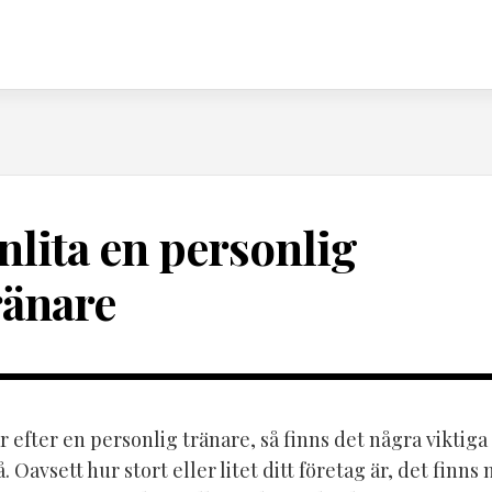
nlita en personlig
ränare
 efter en personlig tränare, så finns det några viktiga
å. Oavsett hur stort eller litet ditt företag är, det finns