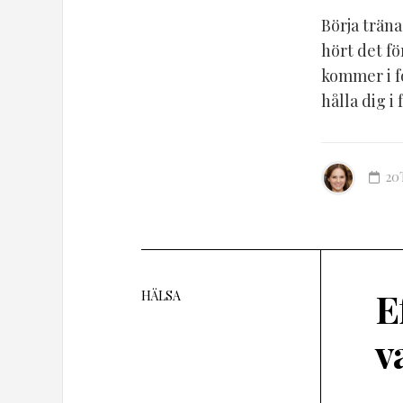
Börja träna
hört det f
kommer i fo
hålla dig i 
20
E
HÄLSA
v