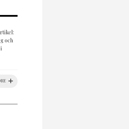
rtikel:
og och
i
ORE