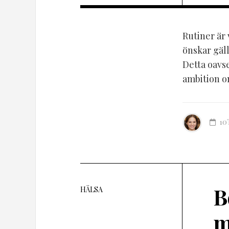
Rutiner är 
önskar gäll
Detta oavse
ambition om
10
B
HÄLSA
m