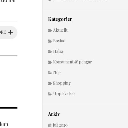
tid har
Kategorier
Aktuellt
ORE
Bostad
Hälsa
Konsument & pengar
Nöje
Shopping
Upplevelser
Arkiv
 kan
juli 2020