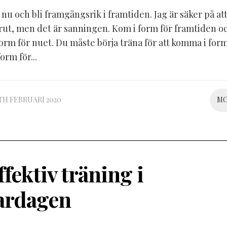
 nu och bli framgångsrik i framtiden. Jag är säker på at
örut, men det är sanningen. Kom i form för framtiden o
rm för nuet. Du måste börja träna för att komma i form 
form för...
TH FEBRUARI 2020
M
ffektiv träning i
ardagen