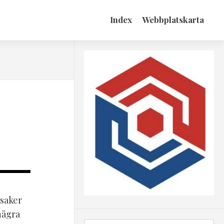
Index
Webbplatskarta
 saker
 några