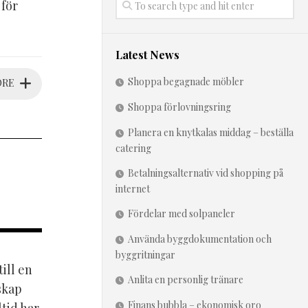
 för
Latest News
Shoppa begagnade möbler
ORE
Shoppa förlovningsring
Planera en knytkalas middag – beställa
catering
Betalningsalternativ vid shopping på
internet
Fördelar med solpaneler
Använda byggdokumentation och
byggritningar
till en
Anlita en personlig tränare
skap
Finans bubbla – ekonomisk oro