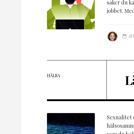
saker du ka
jobbet. Med
28
L
HÄLSA
Sexualitet 
hälsosamma