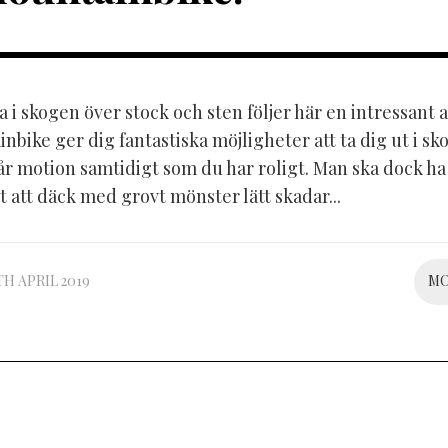
la i skogen över stock och sten följer här en intressant a
nbike ger dig fantastiska möjligheter att ta dig ut i sk
år motion samtidigt som du har roligt. Man ska dock ha 
 att däck med grovt mönster lätt skadar...
TH APRIL 2019
M