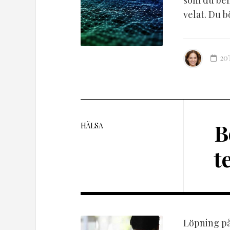
som du behö
velat. Du b
20
B
HÄLSA
t
Löpning på 