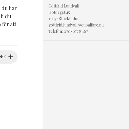
Gottfrid Lundvall
t du har
Hötorget 45
ch du
111 57 Stockholm
för att
gottfrid.lundvall@cubalibre.nu
Telefon: 070-677 8867
ORE