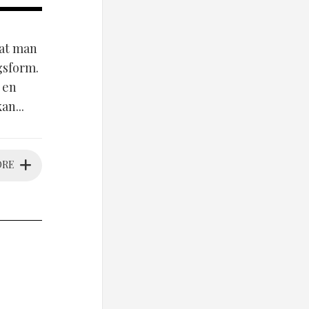
tat man
agsform.
 en
an...
ORE