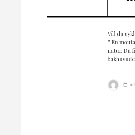
Vill du cyk
” En moutai
natur. Du f
bakhuvudet
16