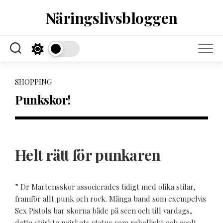
Skip
Näringslivsbloggen
to
content
SHOPPING
Punkskor!
Helt rätt för punkaren
” Dr Martensskor associerades tidigt med olika stilar,
framför allt punk och rock. Många band som exempelvis
Sex Pistols bar skorna både på scen och till vardags,
detta stärkte märkets status som rebelliskt och coolt.