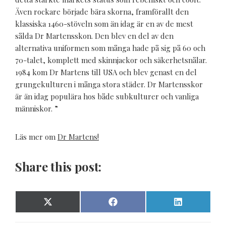
Även rockare började bära skorna, framförallt den
klassiska 1460-stöveln som än idag är en av de mest
sålda Dr Martensskon. Den blev en del av den
alternativa uniformen som många hade på sig på 60 och
70-talet, komplett med skinnjackor och säkerhetsnålar.
1984 kom Dr Martens till USA och blev genast en del
grungekulturen i många stora städer. Dr Martensskor
är än idag populära hos både subkulturer och vanliga
människor. ”
Läs mer om
Dr Martens!
Share this post:
Dela
Dela
Dela
X
Facebook
LinkedIn
på
på
på
(Twitter)